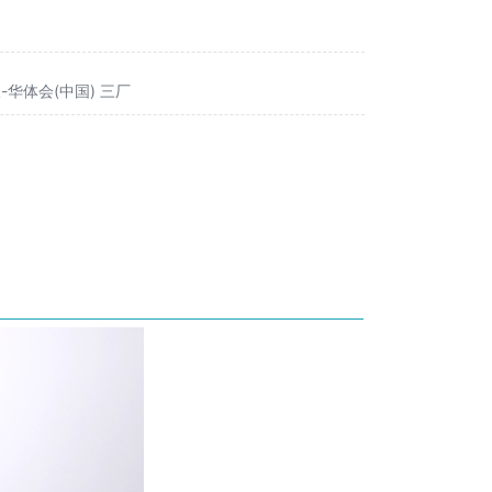
华体会(中国) 三厂